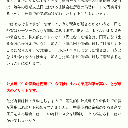
ます。また定期支払金などを受け取ったりする場合の生命保険であれ
ば、毎年の定期支払日における保険会社所定の為替レートで円換算す
るために、円貨での受取額は変動したりすることをいいます。
ではそもそもですが、なぜこのような現象が起きるかというと、円と
外貨はシーソーのような関係にあります。例えば、１ドルが１００円
の場合だと、将来的に１ドルが９０円になった場合は、円高となり生
命保険の保険金でいうと、加入した際の円の価値に対して目減りする
ことになります。では逆に１ドルが１１０円になった場合は、円安と
なり生命保険の保険金は、加入した際の円の価値に対して増加すると
いうことになります。
外貨建て生命保険は円建て生命保険に比べて予定利率が高いことが最
大のメリットです。
ただ為替は日々変動をしますので、短期的に外貨建て生命保険での資
産運用はあまりお勧めができませんが、中長期的に余裕のある資産で
運用をする場合には、この為替リスクを理解して上で検討されてはい
かがでしょうか？